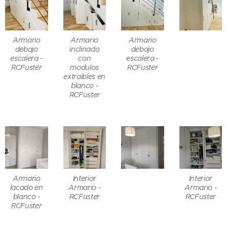
Armario
Armario
Armario
debajo
inclinado
debajo
escalera -
con
escalera -
RCFuster
modulos
RCFuster
extraibles en
blanco -
RCFuster
Armario
Interior
Interior
lacado en
Armario -
Armario -
blanco -
RCFuster
RCFuster
RCFuster