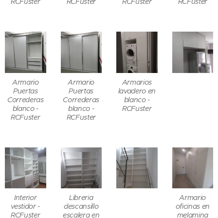
RCFuster
RCFuster
RCFuster
RCFuster
Armario
Armario
Armarios
Puertas
Puertas
lavadero en
Correderas
Correderas
blanco -
blanco -
blanco -
RCFuster
RCFuster
RCFuster
Interior
Libreria
Armario
vestidor -
descansillo
oficinas en
RCFuster
escalera en
melamina