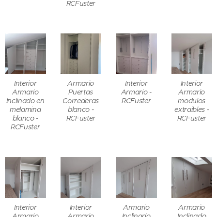
RCFuster
Interior
Armario
Interior
Interior
Armario
Puertas
Armario -
Armario
Inclinado en
Correderas
RCFuster
modulos
melamina
blanco -
extraibles -
blanco -
RCFuster
RCFuster
RCFuster
Interior
Interior
Armario
Armario
Armario
Armario
Inclinado
Inclinado