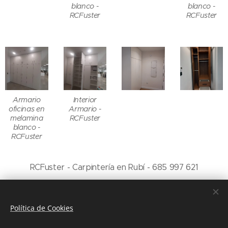
blanco -
blanco -
RCFuster
RCFuster
Armario
Interior
oficinas en
Armario -
melamina
RCFuster
blanco -
RCFuster
RCFuster - Carpintería en Rubí - 685 997 621
Política de Cookies
© 2021 RCFuster Carrer Victor Catala s/n. 08755-Rubí 685997621
Politica de Privacidad